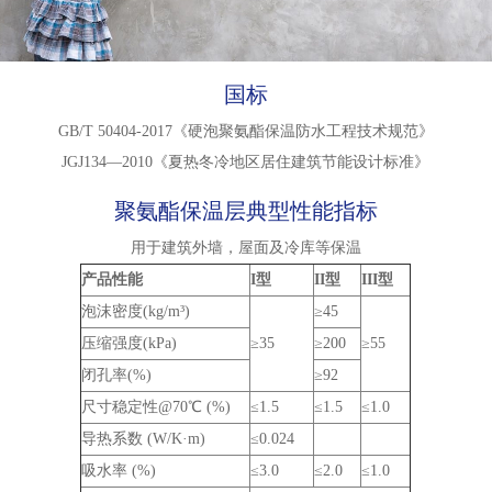
国标
GB/T 50404-2017《硬泡聚氨酯保温防水工程技术规范》
JGJ134—2010《夏热冬冷地区居住建筑节能设计标准》
聚氨酯保温层典型性能指标
用于建筑外墙，屋面及冷库等保温
产品性能
I型
II型
III型
泡沫密度(kg/m³)
≥45
压缩强度(kPa)
≥35
≥200
≥55
闭孔率(%)
≥92
尺寸稳定性@70℃ (%)
≤1.5
≤1.5
≤1.0
导热系数 (W/K·m)
≤0.024
吸水率 (%)
≤3.0
≤2.0
≤1.0