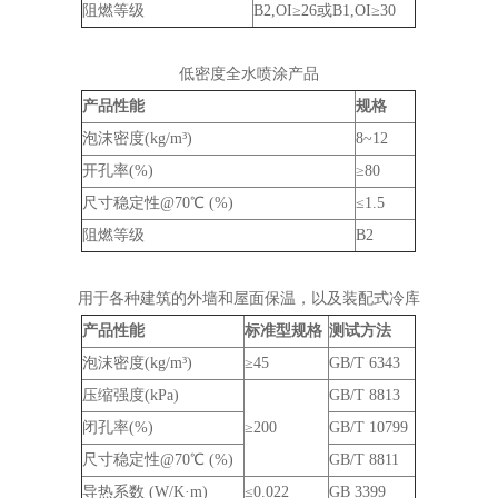
阻燃等级
B2,OI≥26或B1,OI≥30
低密度全水喷涂产品
产品性能
规格
泡沫密度(kg/m³)
8~12
开孔率(%)
≥80
尺寸稳定性@70℃ (%)
≤1.5
阻燃等级
B2
用于各种建筑的外墙和屋面保温，以及装配式冷库
产品性能
标准型规格
测试方法
泡沫密度(kg/m³)
≥45
GB/T 6343
压缩强度(kPa)
GB/T 8813
闭孔率(%)
≥200
GB/T 10799
尺寸稳定性@70℃ (%)
GB/T 8811
导热系数 (W/K·m)
≤0.022
GB 3399