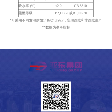
吸水率 (%)
≤2.0
GB 8810
阻燃等级
B2,OI≥26或B1,OI≥30
*可采用不同发泡剂如141b/245fa/cP，实现连续和非连续生产
**数据为参考指标