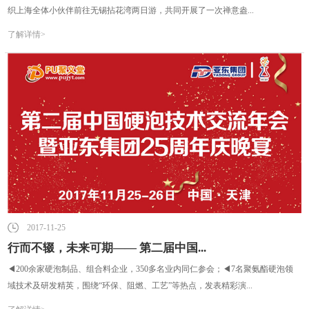
织上海全体小伙伴前往无锡拈花湾两日游，共同开展了一次禅意盎...
了解详情>
2017-11-25
行而不辍，未来可期—— 第二届中国...
◀200余家硬泡制品、组合料企业，350多名业内同仁参会；◀7名聚氨酯硬泡领
域技术及研发精英，围绕“环保、阻燃、工艺”等热点，发表精彩演...