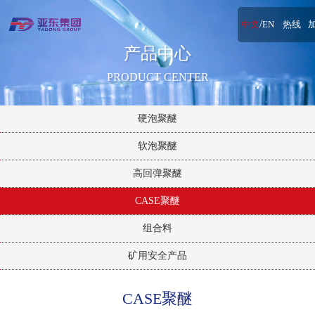
/
中文
EN
热线
产品中心
PRODUCT CENTER
硬泡聚醚
软泡聚醚
高回弹聚醚
CASE聚醚
组合料
矿用安全产品
CASE聚醚