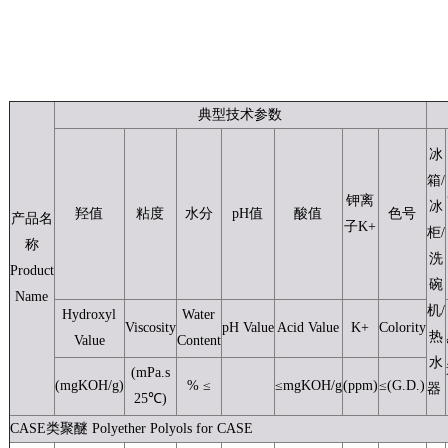
典型技术参数
冰
箱/
钾离
冰
羟值
粘度
水分
pH值
酸值
色号
产品名
子K+
柜/
称
洗
Product
碗
Name
机/
Hydroxyl
Water
Viscosity
pH Value
Acid Value
K+
Colority
热
Value
Content
水
(mPa.s
(mgKOH/g)
% ≤
≤mgKOH/g
(ppm)
≤(G.D.)
器
25℃)
CASE类聚醚 Polyether Polyols for CASE