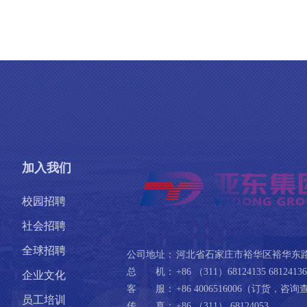
加入我们
校园招聘
社会招聘
全球招聘
公司地址：
河北省石家庄市裕华区裕华东路5
总 机：
+86 （311）68124135 68124136 
企业文化
客 服：
+86 4006516006（订货，
员工培训
传 真：
+86 （311） 68124053