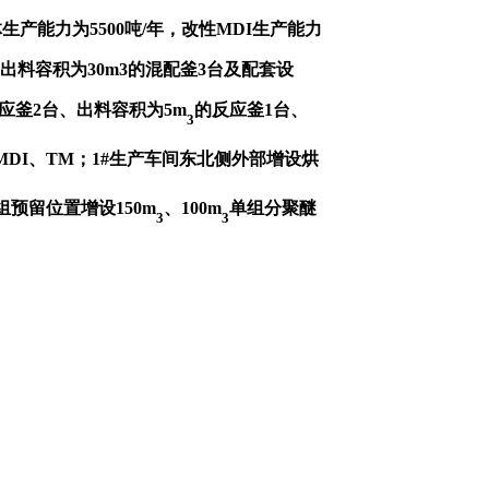
产能力为5500吨/年，改性MDI生产能力
增出料容积为30m3的混配釜3台及配套设
应釜2台、出料容积为5m
的反应釜1台、
3
DI、TM；1#生产车间东北侧外部增设烘
预留位置增设150m
、100m
单组分聚醚
3
3