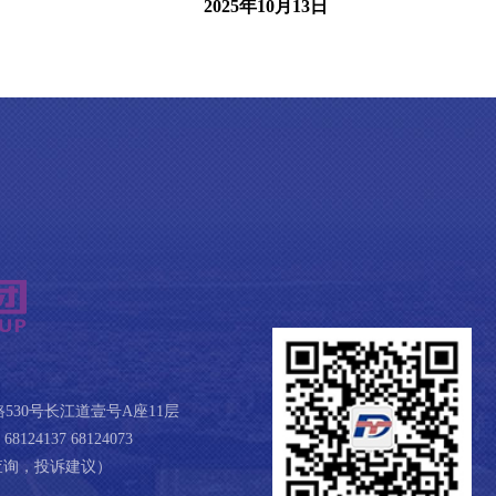
2025
年10月13日
30号长江道壹号A座11层
68124137 68124073
咨询查询，投诉建议）